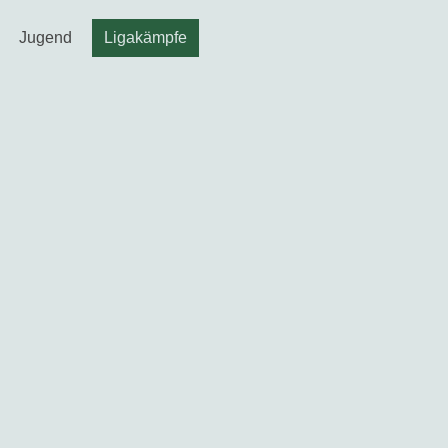
Jugend
Ligakämpfe