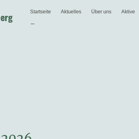
Startseite
Aktuelles
Über uns
Aktive
berg
a 2026